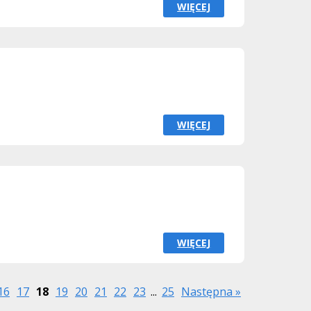
WIĘCEJ
WIĘCEJ
WIĘCEJ
16
17
18
19
20
21
22
23
...
25
Następna »