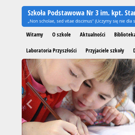
Szkoła Podstawowa Nr 3 im. kpt. Sta
„Non scholae, sed vitae discimus” (Uczymy się nie dla s
Witamy
O szkole
Aktualności
Bibliotek
Laboratoria Przyszłości
Przyjaciele szkoły
Previous