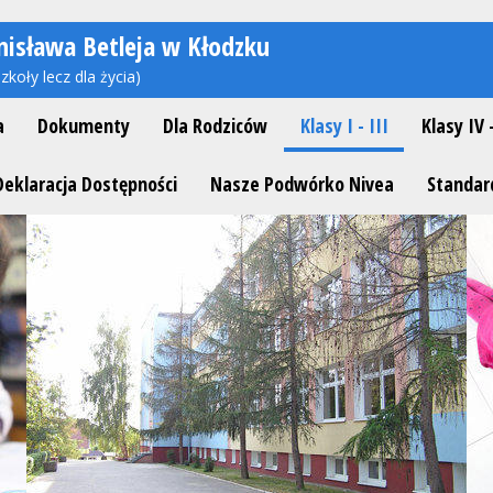
nisława Betleja w Kłodzku
zkoły lecz dla życia)
a
Dokumenty
Dla Rodziców
Klasy I - III
Klasy IV 
Deklaracja Dostępności
Nasze Podwórko Nivea
Standar