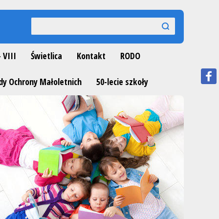
Wyszukiwarka
szukaj
szukaj
- VIII
Świetlica
Kontakt
RODO
dy Ochrony Małoletnich
50-lecie szkoły
Next