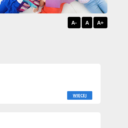
A-
A
A+
WIĘCEJ