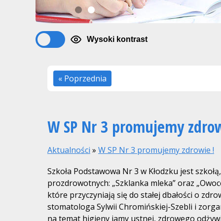
1
2
Wysoki kontrast
« Poprzednia
W SP Nr 3 promujemy zdrow
Aktualności
»
W SP Nr 3 promujemy zdrowie !
Szkoła Podstawowa Nr 3 w Kłodzku jest szkołą
prozdrowotnych: „Szklanka mleka” oraz „Owoce
które przyczyniają się do stałej dbałości o zd
stomatologa Sylwii Chromińskiej-Szebli i zor
na temat higieny jamy ustnej, zdrowego odżyw