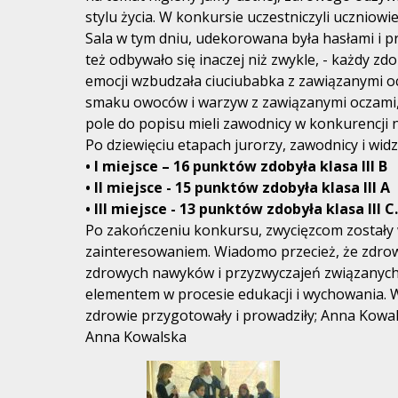
stylu życia. W konkursie uczestniczyli uczniowi
Sala w tym dniu, udekorowana była hasłami i p
też odbywało się inaczej niż zwykle, - każdy z
emocji wzbudzała ciuciubabka z zawiązanymi 
smaku owoców i warzyw z zawiązanymi oczami, b
pole do popisu mieli zawodnicy w konkurencji 
Po dziewięciu etapach jurorzy, zawodnicy i widz
• I miejsce – 16 punktów zdobyła klasa III B
• II miejsce - 15 punktów zdobyła klasa III A
• III miejsce - 13 punktów zdobyła klasa III C.
Po zakończeniu konkursu, zwycięzcom zostały w
zainteresowaniem. Wiadomo przecież, że zdrowy
zdrowych nawyków i przyzwyczajeń związanych
elementem w procesie edukacji i wychowania. 
zdrowie przygotowały i prowadziły; Anna Kowal
Anna Kowalska