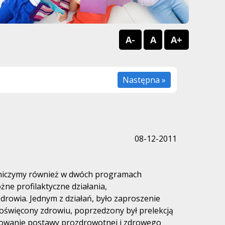
A-
A
A+
Następna »
08-12-2011
stniczymy również w dwóch programach
e profilaktyczne działania,
zdrowia. Jednym z działań, było zaproszenie
oświęcony zdrowiu, poprzedzony był prelekcją
łtowanie postawy prozdrowotnej i zdrowego