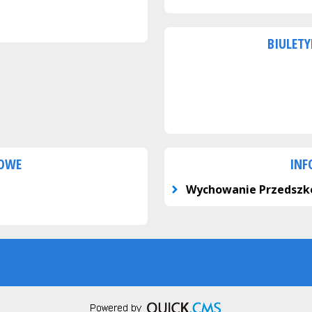
BIULETY
KOWE
INF
Wychowanie Przedszk