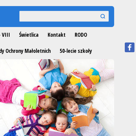
Wyszukiwarka
szukaj
szukaj
- VIII
Świetlica
Kontakt
RODO
dy Ochrony Małoletnich
50-lecie szkoły
Next