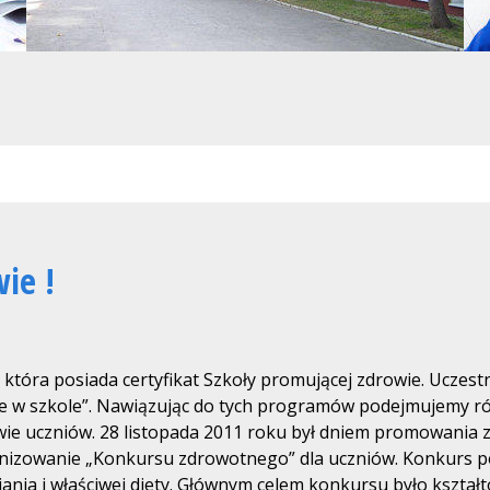
ie !
, która posiada certyfikat Szkoły promującej zdrowie. Ucze
 w szkole”. Nawiązując do tych programów podejmujemy różn
rowie uczniów. 28 listopada 2011 roku był dniem promowania 
ganizowanie „Konkursu zdrowotnego” dla uczniów. Konkurs p
iania i właściwej diety. Głównym celem konkursu było kszta