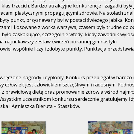
e klas trzecich. Bardzo atrakcyjne konkurencje i zagadki były
racami plastycznymi propagującymi zdrowie. Na stołach znal
dobyty punkt, przyznawany był w postaci świeżego jabłka. Ko
oczami. Losowane z worka warzywa, czasem były trudne do 
yło zaskakujące, szczególnie wtedy, kiedy zawodnik wyloso
na najciekawszy zestaw ćwiczeń porannej gimnastyki.
owie, wspólnie liczyli zdobyte punkty. Punktacja przedstawia
ręczone nagrody i dyplomy. Konkurs przebiegał w bardzo mi
 człowiek jest człowiekiem szczęśliwym i radosnym. Podnos
 z prawidłową dietą oraz promowanie zdrowia wśród najmło
Wszystkim uczestnikom konkursu serdecznie gratulujemy i 
ska i Agnieszka Bieruta – Staszków.