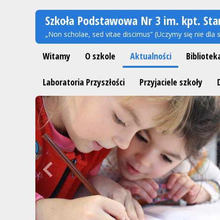
Szkoła Podstawowa Nr 3 im. kpt. Sta
„Non scholae, sed vitae discimus” (Uczymy się nie dla s
Witamy
O szkole
Aktualności
Bibliotek
Laboratoria Przyszłości
Przyjaciele szkoły
Previous