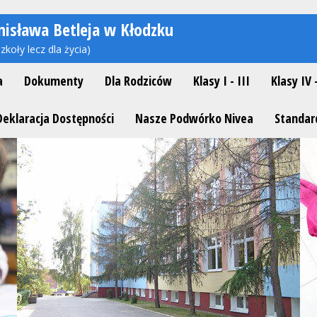
nisława Betleja w Kłodzku
zkoły lecz dla życia)
a
Dokumenty
Dla Rodziców
Klasy I - III
Klasy IV 
Deklaracja Dostępności
Nasze Podwórko Nivea
Standar