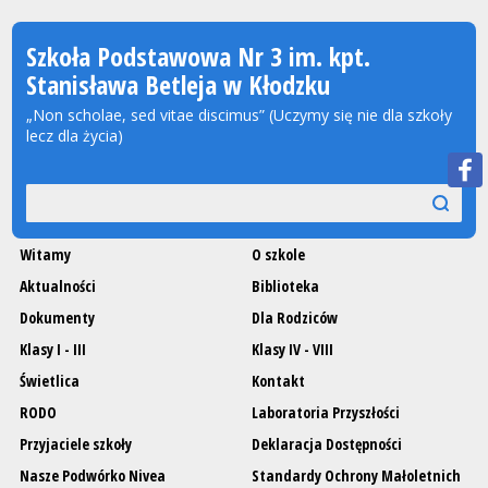
Szkoła Podstawowa Nr 3 im. kpt.
Stanisława Betleja w Kłodzku
„Non scholae, sed vitae discimus” (Uczymy się nie dla szkoły
lecz dla życia)
Wyszukiwarka
szukaj
szukaj
Witamy
O szkole
Aktualności
Biblioteka
Dokumenty
Dla Rodziców
Klasy I - III
Klasy IV - VIII
Świetlica
Kontakt
RODO
Laboratoria Przyszłości
Przyjaciele szkoły
Deklaracja Dostępności
Nasze Podwórko Nivea
Standardy Ochrony Małoletnich