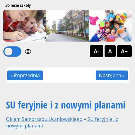
50-lecie szkoły
Previous
Next
1
2
A-
A
A+
« Poprzednia
Następna »
SU feryjnie i z nowymi planami
Okiem Samorządu Uczniowskiego
»
SU feryjnie i z
nowymi planami