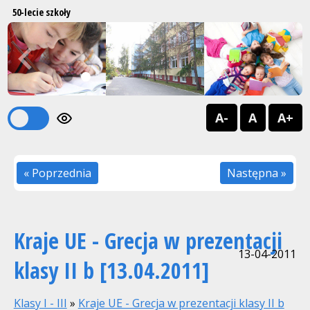
50-lecie szkoły
Previous
Next
1
2
A-
A
A+
« Poprzednia
Następna »
Kraje UE - Grecja w prezentacji
13-04-2011
klasy II b [13.04.2011]
Klasy I - III
»
Kraje UE - Grecja w prezentacji klasy II b