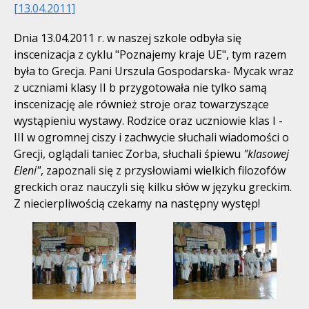
[13.04.2011]
Dnia 13.04.2011 r. w naszej szkole odbyła się
inscenizacja z cyklu "Poznajemy kraje UE", tym razem
była to Grecja. Pani Urszula Gospodarska- Mycak wraz
z uczniami klasy II b przygotowała nie tylko samą
inscenizację ale również stroje oraz towarzyszące
wystąpieniu wystawy. Rodzice oraz uczniowie klas I -
III w ogromnej ciszy i zachwycie słuchali wiadomości o
Grecji, oglądali taniec Zorba, słuchali śpiewu
"klasowej
Eleni"
, zapoznali się z przysłowiami wielkich filozofów
greckich oraz nauczyli się kilku słów w języku greckim.
Z niecierpliwością czekamy na następny występ!