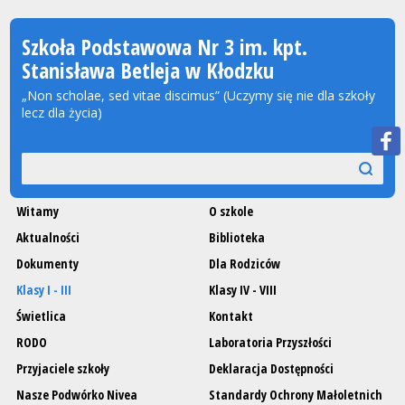
Szkoła Podstawowa Nr 3 im. kpt.
Stanisława Betleja w Kłodzku
„Non scholae, sed vitae discimus” (Uczymy się nie dla szkoły
lecz dla życia)
Wyszukiwarka
szukaj
szukaj
Witamy
O szkole
Aktualności
Biblioteka
Dokumenty
Dla Rodziców
Klasy I - III
Klasy IV - VIII
Świetlica
Kontakt
RODO
Laboratoria Przyszłości
Przyjaciele szkoły
Deklaracja Dostępności
Nasze Podwórko Nivea
Standardy Ochrony Małoletnich