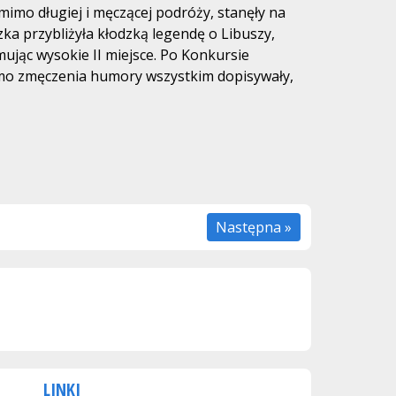
omimo długiej i męczącej podróży, stanęły na
ka przybliżyła kłodzką legendę o Libuszy,
ując wysokie II miejsce. Po Konkursie
Mimo zmęczenia humory wszystkim dopisywały,
Następna »
LINKI