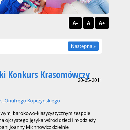
A-
A
A+
Następna »
ski Konkurs Krasomówczy
20-05-2011
ks. Onufrego Kopczyńskiego
kowym, barokowo-klasycystycznym zespole
 ojczystego języka wśród dzieci i młodzieży
pani Joanny Michnowicz dzielnie