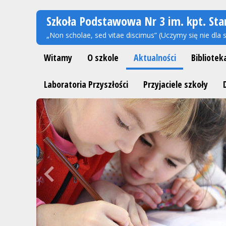
Szkoła Podstawowa Nr 3 im. kpt. Sta
„Non scholae, sed vitae discimus” (Uczymy się nie dla s
Witamy
O szkole
Aktualności
Bibliotek
Laboratoria Przyszłości
Przyjaciele szkoły
Previous