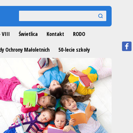
Wyszukiwarka
szukaj
szukaj
- VIII
Świetlica
Kontakt
RODO
dy Ochrony Małoletnich
50-lecie szkoły
Next