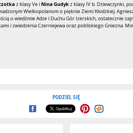
czotka
z klasy Ve i
Nina Gudyk
z klasy IV b. Dziewczynki, p
madzonym Wielkopolanom o pięknie Ziemi Kłodzkiej. Agniesz
cią o wiedźmie Adze i Duchu Gór Izerskich, ostatecznie zajm
zkami i zwiedzenia Czerniejewa oraz pobliskiego Gniezna. 
PODZIEL SIĘ