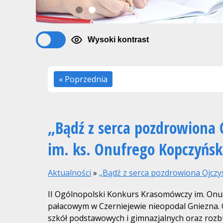
1
2
Wysoki kontrast
« Poprzednia
„Bądź z serca pozdrowiona
im. ks. Onufrego Kopczyńsk
Aktualności
»
„Bądź z serca pozdrowiona Ojcz
II Ogólnopolski Konkurs Krasomówczy im. Onu
pałacowym w Czerniejewie nieopodal Gniezna. 
szkół podstawowych i gimnazjalnych oraz rozbu