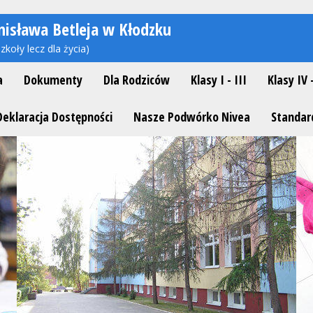
nisława Betleja w Kłodzku
zkoły lecz dla życia)
a
Dokumenty
Dla Rodziców
Klasy I - III
Klasy IV 
Deklaracja Dostępności
Nasze Podwórko Nivea
Standar