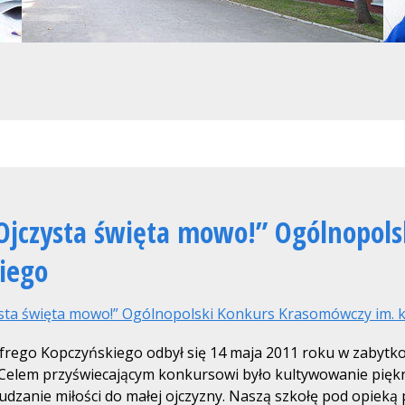
 Ojczysta święta mowo!” Ogólnopol
iego
ysta święta mowo!” Ogólnopolski Konkurs Krasomówczy im. 
frego Kopczyńskiego odbył się 14 maja 2011 roku w zabyt
Celem przyświecającym konkursowi było kultywowanie piękna
dzanie miłości do małej ojczyzny. Naszą szkołę pod opieką 