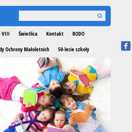
Wyszukiwarka
szukaj
szukaj
- VIII
Świetlica
Kontakt
RODO
dy Ochrony Małoletnich
50-lecie szkoły
Next