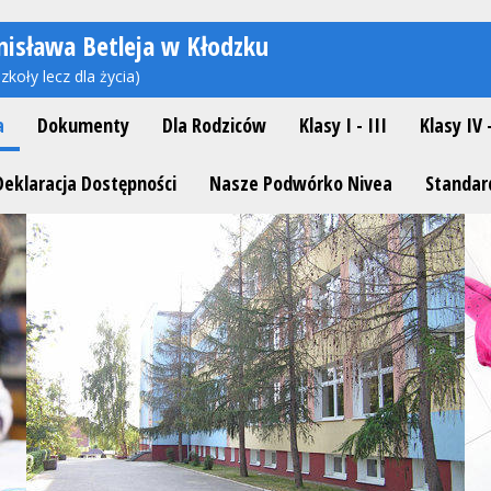
nisława Betleja w Kłodzku
zkoły lecz dla życia)
a
Dokumenty
Dla Rodziców
Klasy I - III
Klasy IV 
Deklaracja Dostępności
Nasze Podwórko Nivea
Standar