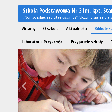
Szkoła Podstawowa Nr 3 im. kpt. Sta
„Non scholae, sed vitae discimus” (Uczymy się nie dla s
Witamy
O szkole
Aktualności
Bibliotek
Laboratoria Przyszłości
Przyjaciele szkoły
Previous