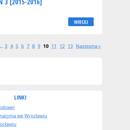
N 3 [2015-2016]
WIĘCEJ
...
3
4
5
6
7
8
9
10
11
12
13
Następna »
LINKI
rodowej
nacyjna we Wrocławiu
ocławiu