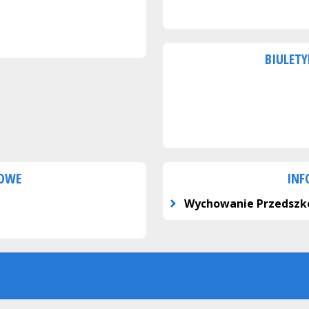
BIULETY
KOWE
INF
Wychowanie Przedszk