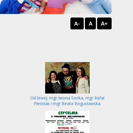
A-
A
A+
Od lewej: mgr Iwona Sonka, mgr Rafał
Pleśniak i mgr Beata Bogusławska.