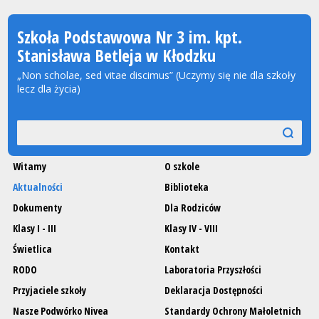
Szkoła Podstawowa Nr 3 im. kpt.
Stanisława Betleja w Kłodzku
„Non scholae, sed vitae discimus” (Uczymy się nie dla szkoły
lecz dla życia)
Wyszukiwarka
szukaj
szukaj
Witamy
O szkole
Aktualności
Biblioteka
Dokumenty
Dla Rodziców
Klasy I - III
Klasy IV - VIII
Świetlica
Kontakt
RODO
Laboratoria Przyszłości
Przyjaciele szkoły
Deklaracja Dostępności
Nasze Podwórko Nivea
Standardy Ochrony Małoletnich